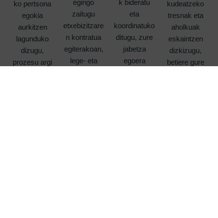
egingo
k bideratu
ko pertsona
kudeatzeko
zaitugu
eta
egokia
tresnak eta
etxebizitzare
koordinatuko
aurkitzen
aholkuak
n kontratua
ditugu, zure
lagunduko
eskaintzen
egiterakoan,
jabetza
dizugu,
dizkizugu,
lege- eta
egoera
prozesu argi
betiere gure
administrazi
onean
eta fidagarri
babesarekin.
o-gaietan
mantenduz.
batekin.
gidatuz.
Alokairua prozesu bidezkoa eta erraza izango da alde
guztientzat. Hasieratik bukaerara lagunduko dizugu,
ondo eramandako alokairua guztiontzat onura baita.