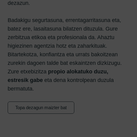
dezazun.
Badakigu segurtasuna, errentagarritasuna eta,
batez ere, lasaitasuna bilatzen dituzula. Gure
zerbitzua etikoa eta profesionala da. Ahaztu
higiezinen agentzia hotz eta zaharkituak.
Bitartekotza, konfiantza eta urrats bakoitzean
zurekin dagoen talde bat eskaintzen dizkizugu.
Zure etxebizitza
propio alokatuko duzu,
estresik gabe
eta dena kontrolpean duzula
bermatuta.
Topa dezagun maizter bat