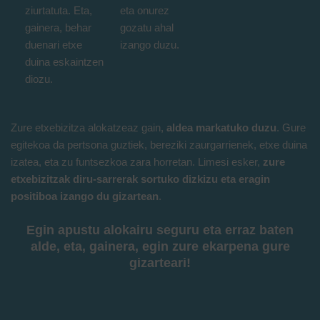
ziurtatuta. Eta,
eta onurez
gainera, behar
gozatu ahal
duenari etxe
izango duzu.
duina eskaintzen
diozu.
Zure etxebizitza alokatzeaz gain,
aldea markatuko duzu
. Gure
egitekoa da pertsona guztiek, bereziki zaurgarrienek, etxe duina
izatea, eta zu funtsezkoa zara horretan. Limesi esker,
zure
etxebizitzak diru-sarrerak sortuko dizkizu eta eragin
positiboa izango du gizartean
.
Egin apustu alokairu seguru eta erraz baten
alde, eta, gainera, egin zure ekarpena gure
gizarteari!