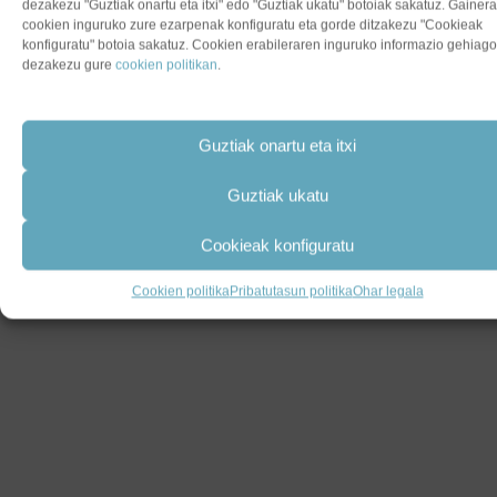
dezakezu "Guztiak onartu eta itxi" edo "Guztiak ukatu" botoiak sakatuz. Gainera
cookien inguruko zure ezarpenak konfiguratu eta gorde ditzakezu "Cookieak
konfiguratu" botoia sakatuz. Cookien erabileraren inguruko informazio gehiago
dezakezu gure
cookien politikan
.
Guztiak onartu eta itxi
Guztiak ukatu
Cookieak konfiguratu
Cookien politika
Pribatutasun politika
Ohar legala