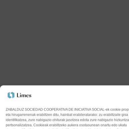
ZABALDUZ SOCIEDAD COOPERATIVA DE INICIATIVA SOCIAL-ek cookie prop
eta hirugarrenenak erabiltzen ditu, hainbat erabileratarako: zu erabiltzaile gisa
identifikatzea, zure nabigazio ohiturak jasotzea edota zure nabigazio hizkuntza
pertsonalizatzea. Cookieak erabiltzeko aukera osotasunean onartu edo ukatu