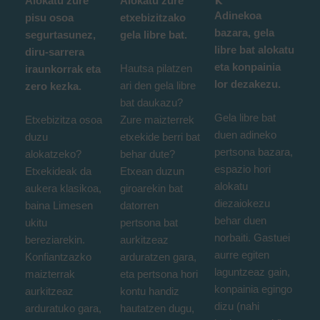
Alokatu zure
Alokatu zure
Adinekoa
pisu osoa
etxebizitzako
bazara, gela
segurtasunez,
gela libre bat.
libre bat alokatu
diru-sarrera
eta konpainia
Hautsa pilatzen
iraunkorrak eta
lor dezakezu.
ari den gela libre
zero kezka.
bat daukazu?
Gela libre bat
Etxebizitza osoa
Zure maizterrek
duen adineko
duzu
etxekide berri bat
pertsona bazara,
alokatzeko?
behar dute?
espazio hori
Etxekideak da
Etxean duzun
alokatu
aukera klasikoa,
giroarekin bat
diezaiokezu
baina Limesen
datorren
behar duen
ukitu
pertsona bat
norbaiti. Gastuei
bereziarekin.
aurkitzeaz
aurre egiten
Konfiantzazko
arduratzen gara,
laguntzeaz gain,
maizterrak
eta pertsona hori
konpainia egingo
aurkitzeaz
kontu handiz
dizu (nahi
arduratuko gara,
hautatzen dugu,