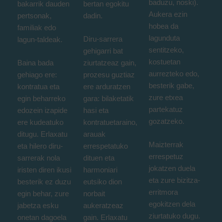
baduzu, noski).
bakarrik dauden
bertan egokitu
Aukera ezin
pertsonak,
dadin.
hobea da
familiak edo
lagunduta
Diru-sarrera
lagun-taldeak.
sentitzeko,
gehigarri bat
kostuetan
Baina bada
ziurtatzeaz gain,
aurrezteko edo,
gehiago ere:
prozesu guztiaz
besterik gabe,
kontratua eta
ere arduratzen
zure etxea
egin beharreko
gara: bilaketatik
partekatuz
edozein izapide
hasi eta
gozatzeko.
ere kudeatuko
kontratuetaraino,
ditugu. Erlaxatu
arauak
Maizterrak
eta hilero diru-
errespetatuko
errespetuz
sarrerak nola
dituen eta
jokatzen duela
iristen diren ikusi
harmoniari
eta zure bizitza-
besterik ez duzu
eutsiko dion
erritmora
egin behar, zure
norbait
egokitzen dela
jabetza esku
aukeratzeaz
ziurtatuko dugu.
onetan dagoela
gain. Erlaxatu