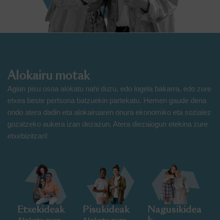
Alokairu motak
Agian pisu osoa alokatu nahi duzu, edo logela bakarra, edo zure
etxea beste pertsona batzuekin partekatu. Hemen gaude dena
ondo atera dadin eta alokairuaren onura ekonomiko eta sozialez
gozatzeko aukera izan dezazun. Atera diezaiogun etekina zure
etxebizitzari!
Etxekideak
Pisukideak
Nagusikidea
k