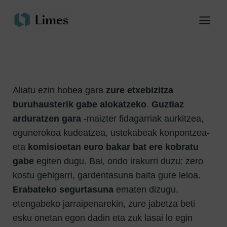
Skip
Main
to
Menu
content
Aliatu ezin hobea gara
zure etxebizitza
buruhausterik gabe alokatzeko
.
Guztiaz
arduratzen gara
-maizter fidagarriak aurkitzea,
egunerokoa kudeatzea, ustekabeak konpontzea-
eta
komisioetan euro bakar bat ere kobratu
gabe
egiten dugu. Bai, ondo irakurri duzu: zero
kostu gehigarri, gardentasuna baita gure leloa.
Erabateko segurtasuna
ematen dizugu,
etengabeko jarraipenarekin, zure jabetza beti
esku onetan egon dadin eta zuk lasai lo egin