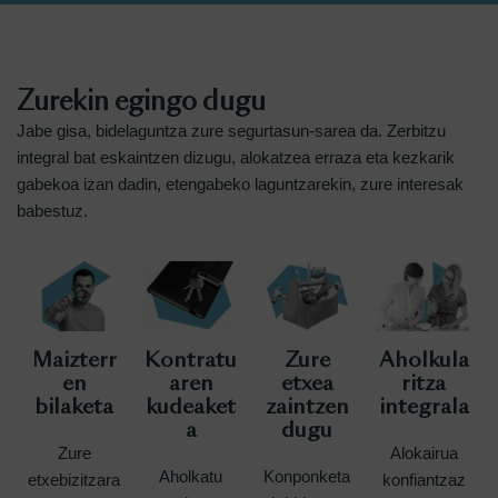
Zurekin egingo dugu
Jabe gisa, bidelaguntza zure segurtasun-sarea da. Zerbitzu
integral bat eskaintzen dizugu, alokatzea erraza eta kezkarik
gabekoa izan dadin, etengabeko laguntzarekin, zure interesak
babestuz.
Maizterr
Kontratu
Zure
Aholkula
en
aren
etxea
ritza
bilaketa
kudeaket
zaintzen
integrala
a
dugu
Zure
Alokairua
Aholkatu
Konponketa
etxebizitzara
konfiantzaz